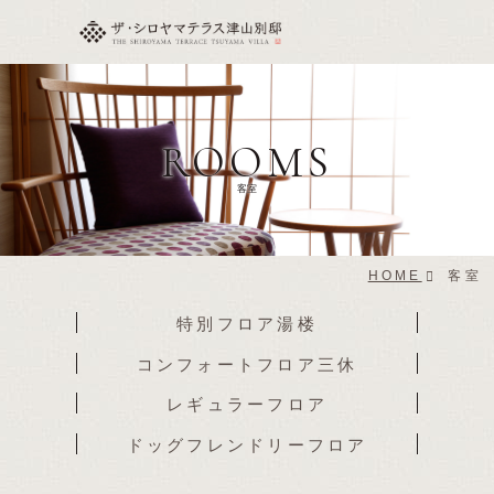
ROOMS
客室
HOME
客室
特別フロア
湯楼
コンフォート
フロア三休
レギュラー
フロア
ドッグフレンドリー
フロア