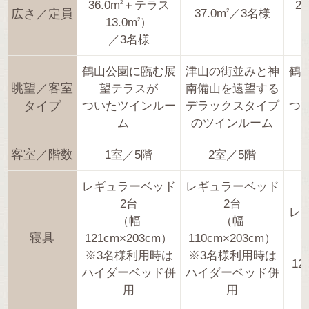
36.0m
＋テラス
25
2
広さ／定員
37.0m
／3名様
2
13.0m
）
2
／3名様
鶴山公園に臨む展
津山の街並みと神
鶴
眺望／客室
望テラスが
南備山を遠望する
タイプ
ついたツインルー
デラックスタイプ
つ
ム
のツインルーム
客室／階数
1室／5階
2室／5階
レギュラーベッド
レギュラーベッド
2台
2台
レ
（幅
（幅
寝具
121cm×203cm）
110cm×203cm）
※3名様利用時は
※3名様利用時は
12
ハイダーベッド併
ハイダーベッド併
用
用