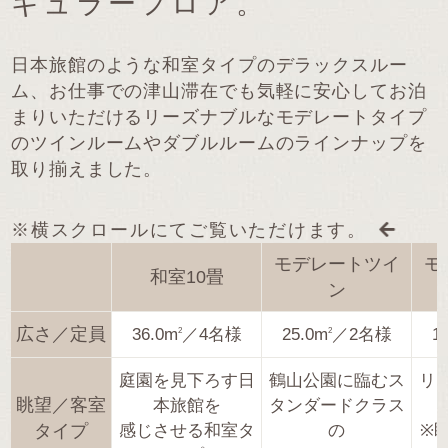
ギュラーフロア。
日本旅館のような和室タイプのデラックスルー
ム、お仕事での津山滞在でも気軽に安心してお泊
まりいただける
リーズナブルなモデレートタイプ
のツインルームやダブルルームのラインナップを
取り揃えました。
※横スクロールにてご覧いただけます。
モデレートツイ
モ
和室10畳
ン
広さ／定員
36.0m
／4名様
25.0m
／2名様
1
2
2
庭園を見下ろす日
鶴山公園に臨むス
リ
眺望／客室
本旅館を
タンダードクラス
タイプ
感じさせる和室タ
の
※