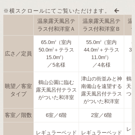
※横スクロールにてご覧いただけます。
温泉露天風呂テ
温泉露天風呂テ
温
ラス付和洋室Ａ
ラス付和洋室Ｂ
65.0m
（室内
55.0m
（室内
4
2
2
50.0m
＋テラス
44.0m
＋テラス
37
2
2
広さ／定員
15.0m
）
11.0m
）
2
2
／5名様
／4名様
津山の街並みと神
鶴
鶴山公園に臨む
眺望／客室
南備山を遠望する
天
露天風呂付テラス
タイプ
露天風呂付テラス
つ
がついた和洋室
がついた和洋室
客室／階数
6室／6階
2室／6階
レ
レギュラーベッド
レギュラーベッド