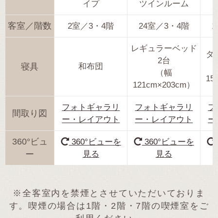
イプ
ツインルーム
客室／階数
2室／3・4階
24室／3・4階
1
レギュラーベッド
ダ
2台
寝具
和布団
（幅
15
121cm×203cm）
フォトギャラリ
フォトギャラリ
フ
間取り図
ー・レイアウト
ー・レイアウト
ー
360°ビュ
360°ビューを
360°ビューを
ー
見る
見る
※全客室内を禁煙とさせていただいておりま
す。喫煙の場合は1階・2階・7階の喫煙室をご