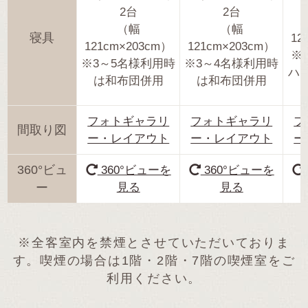
2台
2台
（幅
（幅
寝具
12
121cm×203cm）
121cm×203cm）
※
※3～5名様利用時
※3～4名様利用時
ハ
は和布団併用
は和布団併用
フォトギャラリ
フォトギャラリ
フ
間取り図
ー・レイアウト
ー・レイアウト
ー
360°ビュ
360°ビューを
360°ビューを
ー
見る
見る
※全客室内を禁煙とさせていただいておりま
す。喫煙の場合は1階・2階・7階の喫煙室をご
利用ください。