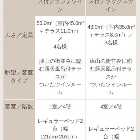
ス付グランデツイ
ス付デラックスツ
ン
イン
56.0m
（室内45.0m
2
2
43.0m
（室内35.0m
2
2
＋テラス11.0m
）
2
広さ／定員
＋テラス8.0m
）／
2
／
3名様
4名様
津山の街並みに臨
津山の街並みに臨
む露天風呂付テラ
む露天風呂付テラ
眺望／客室
スが
スが
タイプ
ついたツインルー
ついたツインルー
ム
ム
客室／階数
1室／4階
4室／4階
レギュラーベッド2
台（幅
レギュラーベッド2
121cm×203cm）
台（幅